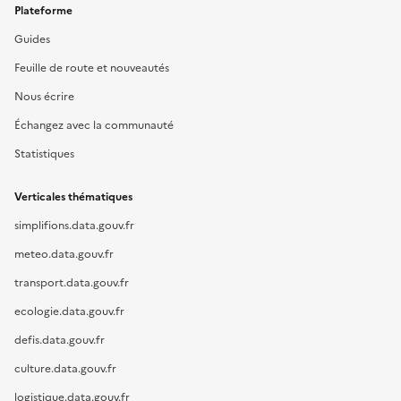
Plateforme
Guides
Feuille de route et nouveautés
Nous écrire
Échangez avec la communauté
Statistiques
Verticales thématiques
simplifions.data.gouv.fr
meteo.data.gouv.fr
transport.data.gouv.fr
ecologie.data.gouv.fr
defis.data.gouv.fr
culture.data.gouv.fr
logistique.data.gouv.fr