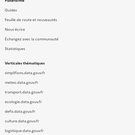
Plateforme
Guides
Feuille de route et nouveautés
Nous écrire
Échangez avec la communauté
Statistiques
Verticales thématiques
simplifions.data.gouv.fr
meteo.data.gouv.fr
transport.data.gouv.fr
ecologie.data.gouv.fr
defis.data.gouv.fr
culture.data.gouv.fr
logistique.data.gouv.fr