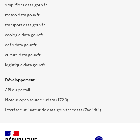
simplifions.data.gouv.fr
meteo.data.gouv.fr
transport.data.gouv.fr
ecologie.data.gouv.fr
defis.data.gouv.fr
culture.data.gouv.fr
logistique.data.gouv.fr
Développement
API du portail
Moteur open source : udata (17.2.0)
Interface utilisateur de data.gouv.fr : cdata (7ad44f4)