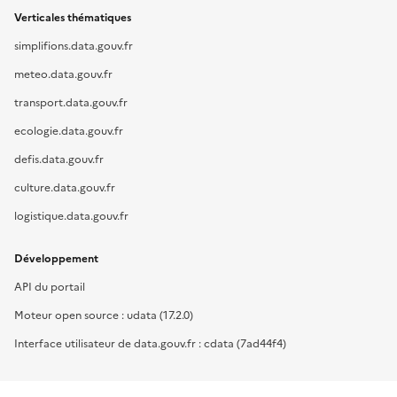
Verticales thématiques
simplifions.data.gouv.fr
meteo.data.gouv.fr
transport.data.gouv.fr
ecologie.data.gouv.fr
defis.data.gouv.fr
culture.data.gouv.fr
logistique.data.gouv.fr
Développement
API du portail
Moteur open source : udata (17.2.0)
Interface utilisateur de data.gouv.fr : cdata (7ad44f4)