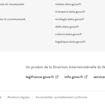
oute et nouveautés
meteo.data.gouv.fr
transport.data.gouv.fr
vec la communauté
ecologie.data.gouv.fr
defis.data.gouv.fr
culture.data.gouv.fr
logistique.data.gouv.fr
Un produit de la Direction Interministérielle du
legifrance.gouv.fr
info.gouv.fr
service
té
Mentions légales
Accessibilité : partiellement conforme