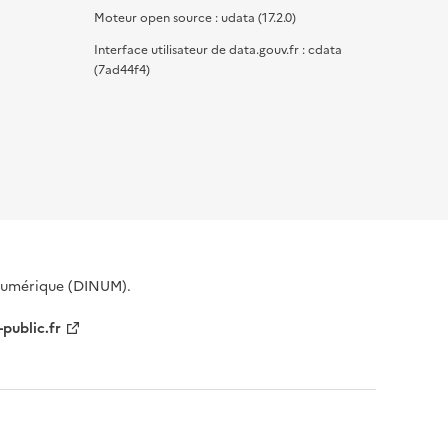
Moteur open source : udata (17.2.0)
Interface utilisateur de data.gouv.fr : cdata
(7ad44f4)
 Numérique (DINUM).
-public.fr