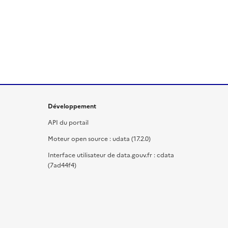
Développement
API du portail
Moteur open source : udata (17.2.0)
Interface utilisateur de data.gouv.fr : cdata
(7ad44f4)