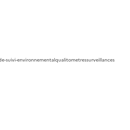
-de-suivi-environnemental
qualitometres
surveillances