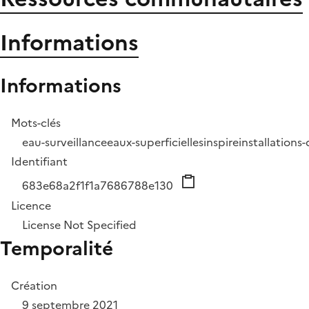
Informations
Informations
Mots-clés
eau-surveillance
eaux-superficielles
inspire
installations
Identifiant
683e68a2f1f1a7686788e130
Licence
License Not Specified
Temporalité
Création
9 septembre 2021