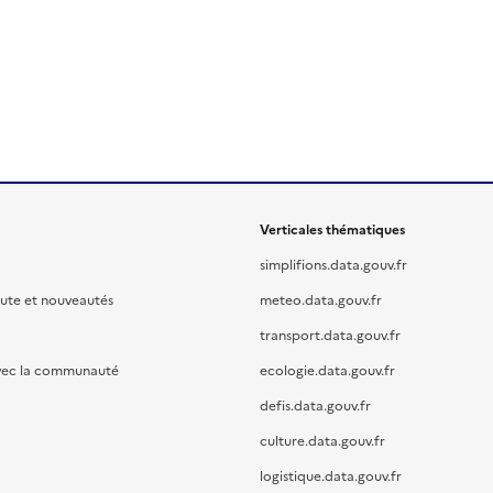
Verticales thématiques
simplifions.data.gouv.fr
oute et nouveautés
meteo.data.gouv.fr
transport.data.gouv.fr
vec la communauté
ecologie.data.gouv.fr
defis.data.gouv.fr
culture.data.gouv.fr
logistique.data.gouv.fr