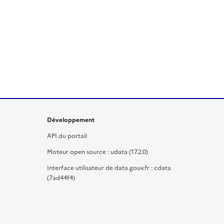
Développement
API du portail
Moteur open source : udata (17.2.0)
Interface utilisateur de data.gouv.fr : cdata
(7ad44f4)