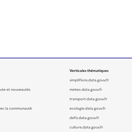
Verticales thématiques
simplifions.data.gouv.fr
oute et nouveautés
meteo.data.gouv.fr
transport.data.gouv.fr
vec la communauté
ecologie.data.gouv.fr
defis.data.gouv.fr
culture.data.gouv.fr