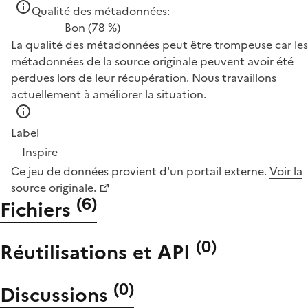
Qualité des métadonnées:
Bon
(78 %)
La qualité des métadonnées peut être trompeuse car les
métadonnées de la source originale peuvent avoir été
perdues lors de leur récupération. Nous travaillons
actuellement à améliorer la situation.
Label
Inspire
Ce jeu de données provient d'un portail externe.
Voir la
source originale.
(
6
)
Fichiers
(
0
)
Réutilisations et API
(
0
)
Discussions