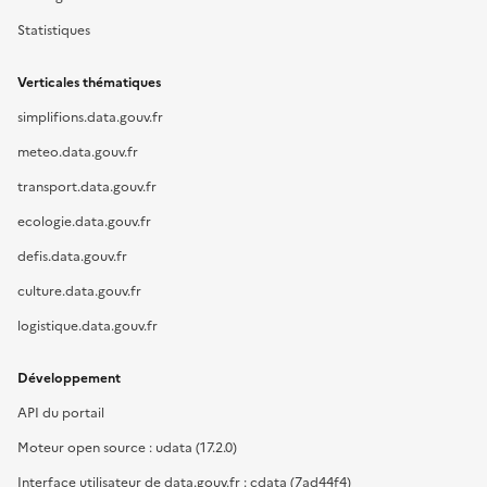
Statistiques
Verticales thématiques
simplifions.data.gouv.fr
meteo.data.gouv.fr
transport.data.gouv.fr
ecologie.data.gouv.fr
defis.data.gouv.fr
culture.data.gouv.fr
logistique.data.gouv.fr
Développement
API du portail
Moteur open source : udata (17.2.0)
Interface utilisateur de data.gouv.fr : cdata (7ad44f4)