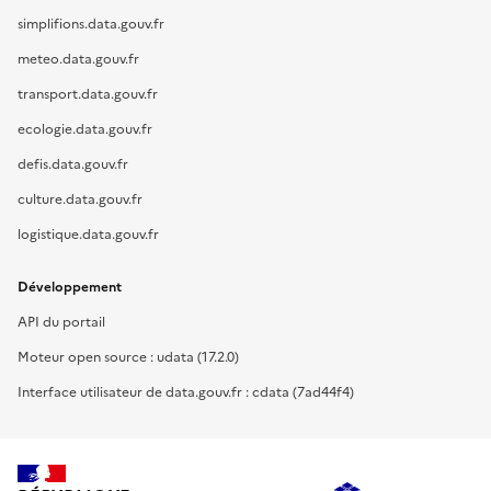
simplifions.data.gouv.fr
meteo.data.gouv.fr
transport.data.gouv.fr
ecologie.data.gouv.fr
defis.data.gouv.fr
culture.data.gouv.fr
logistique.data.gouv.fr
Développement
API du portail
Moteur open source : udata (17.2.0)
Interface utilisateur de data.gouv.fr : cdata (7ad44f4)