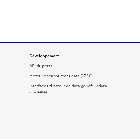
Développement
API du portail
Moteur open source : udata (17.2.0)
Interface utilisateur de data.gouv.fr : cdata
(7ad44f4)