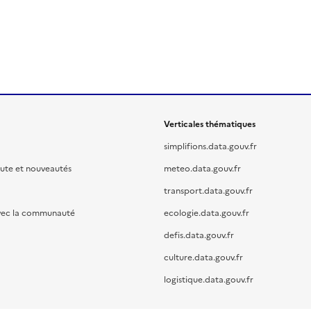
Verticales thématiques
simplifions.data.gouv.fr
oute et nouveautés
meteo.data.gouv.fr
transport.data.gouv.fr
vec la communauté
ecologie.data.gouv.fr
defis.data.gouv.fr
culture.data.gouv.fr
logistique.data.gouv.fr