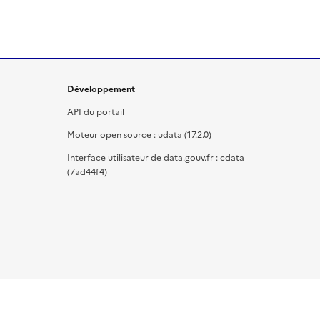
Développement
API du portail
Moteur open source : udata (17.2.0)
Interface utilisateur de data.gouv.fr : cdata
(7ad44f4)