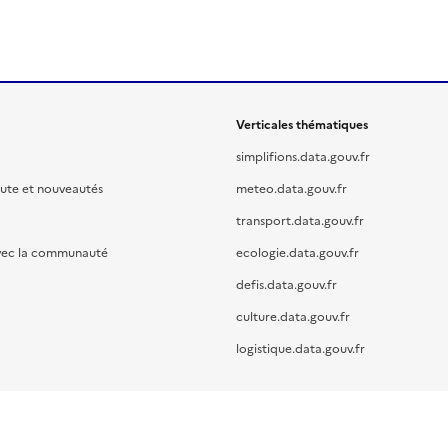
Verticales thématiques
simplifions.data.gouv.fr
oute et nouveautés
meteo.data.gouv.fr
transport.data.gouv.fr
vec la communauté
ecologie.data.gouv.fr
defis.data.gouv.fr
culture.data.gouv.fr
logistique.data.gouv.fr