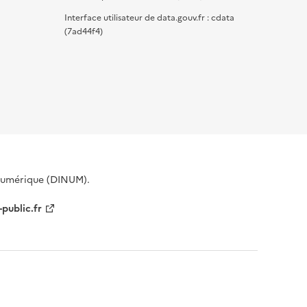
Interface utilisateur de data.gouv.fr : cdata
(7ad44f4)
 Numérique (DINUM).
-public.fr