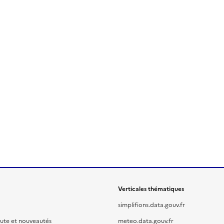
Verticales thématiques
simplifions.data.gouv.fr
oute et nouveautés
meteo.data.gouv.fr