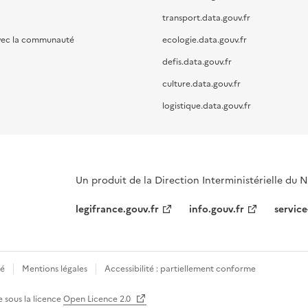
transport.data.gouv.fr
vec la communauté
ecologie.data.gouv.fr
defis.data.gouv.fr
culture.data.gouv.fr
logistique.data.gouv.fr
Un produit de la Direction Interministérielle du
legifrance.gouv.fr
info.gouv.fr
service
té
Mentions légales
Accessibilité : partiellement conforme
e sous la licence
Open Licence 2.0