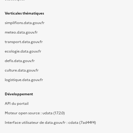
Verticales thématiques
simplifions.data.gouv.fr
meteo.data.gouv.fr
transport.data.gouv.fr
ecologie.data.gouv.fr
defis.data.gouv.fr
culture.data.gouv.fr
logistique.data.gouv.fr
Développement
API du portail
Moteur open source : udata (17.2.0)
Interface utilisateur de data.gouv.fr : cdata (7ad44f4)