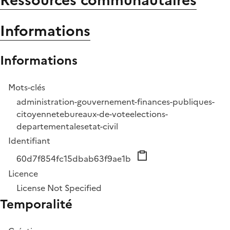
Ressources communautaires
Informations
Informations
Mots-clés
administration-gouvernement-finances-publiques-
citoyennete
bureaux-de-vote
elections-
departementales
etat-civil
Identifiant
60d7f854fc15dbab63f9ae1b
Licence
License Not Specified
Temporalité