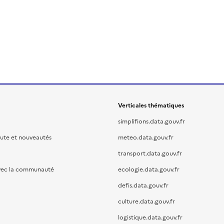
Verticales thématiques
simplifions.data.gouv.fr
oute et nouveautés
meteo.data.gouv.fr
transport.data.gouv.fr
vec la communauté
ecologie.data.gouv.fr
defis.data.gouv.fr
culture.data.gouv.fr
logistique.data.gouv.fr