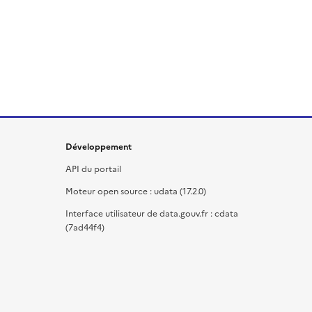
Développement
API du portail
Moteur open source : udata (17.2.0)
Interface utilisateur de data.gouv.fr : cdata
(7ad44f4)