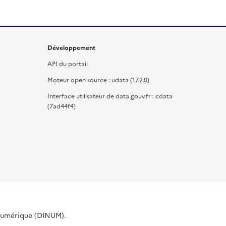
Développement
API du portail
Moteur open source : udata (17.2.0)
Interface utilisateur de data.gouv.fr : cdata
(7ad44f4)
 Numérique (DINUM).