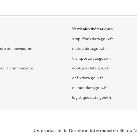
Verticales thématiques
simplifions.data.gouv.fr
oute et nouveautés
meteo.data.gouv.fr
transport.data.gouv.fr
vec la communauté
ecologie.data.gouv.fr
defis.data.gouv.fr
culture.data.gouv.fr
logistique.data.gouv.fr
Un produit de la Direction Interministérielle du