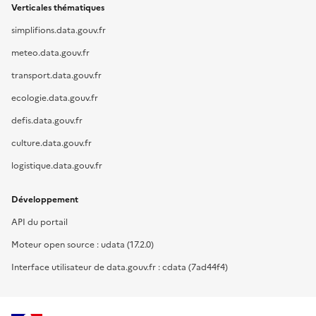
Verticales thématiques
simplifions.data.gouv.fr
meteo.data.gouv.fr
transport.data.gouv.fr
ecologie.data.gouv.fr
defis.data.gouv.fr
culture.data.gouv.fr
logistique.data.gouv.fr
Développement
API du portail
Moteur open source : udata (17.2.0)
Interface utilisateur de data.gouv.fr : cdata (7ad44f4)