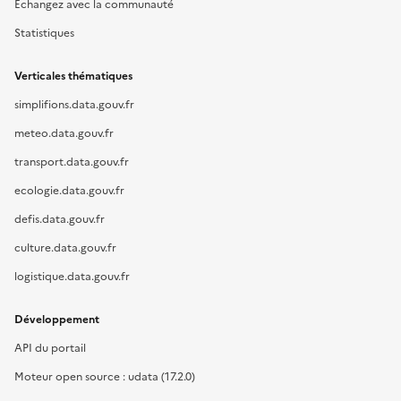
Échangez avec la communauté
Statistiques
Verticales thématiques
simplifions.data.gouv.fr
meteo.data.gouv.fr
transport.data.gouv.fr
ecologie.data.gouv.fr
defis.data.gouv.fr
culture.data.gouv.fr
logistique.data.gouv.fr
Développement
API du portail
Moteur open source : udata (17.2.0)