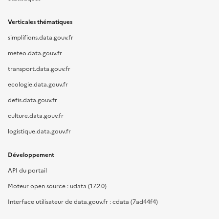
Verticales thématiques
simplifions.data.gouv.fr
meteo.data.gouv.fr
transport.data.gouv.fr
ecologie.data.gouv.fr
defis.data.gouv.fr
culture.data.gouv.fr
logistique.data.gouv.fr
Développement
API du portail
Moteur open source : udata (17.2.0)
Interface utilisateur de data.gouv.fr : cdata (7ad44f4)