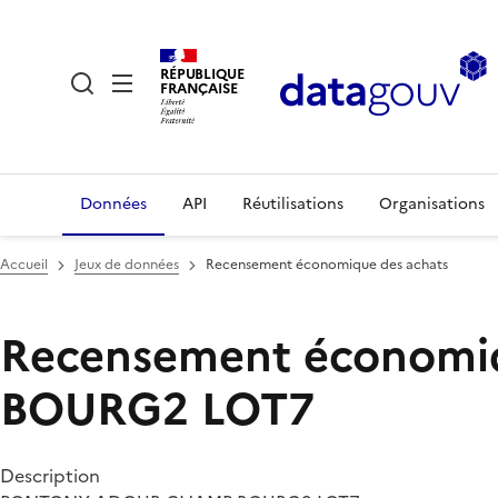
RÉPUBLIQUE
FRANÇAISE
Données
API
Réutilisations
Organisations
Accueil
Jeux de données
Recensement économique des achats
Recensement économi
BOURG2 LOT7
Description