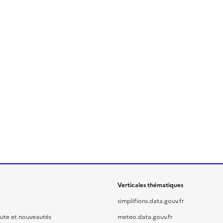
Verticales thématiques
simplifions.data.gouv.fr
oute et nouveautés
meteo.data.gouv.fr