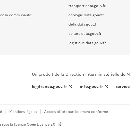
transport.data.gouv.fr
vec la communauté
ecologie.data.gouv.fr
defis.data.gouv.fr
culture.data.gouv.fr
logistique.data.gouv.fr
Un produit de la Direction Interministérielle du
legifrance.gouv.fr
info.gouv.fr
service
té
Mentions légales
Accessibilité : partiellement conforme
e sous la licence
Open Licence 2.0