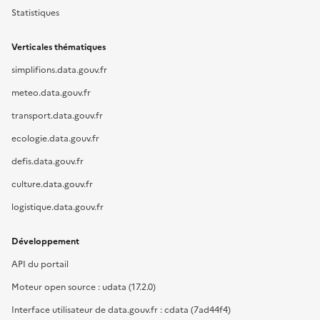
Statistiques
Verticales thématiques
simplifions.data.gouv.fr
meteo.data.gouv.fr
transport.data.gouv.fr
ecologie.data.gouv.fr
defis.data.gouv.fr
culture.data.gouv.fr
logistique.data.gouv.fr
Développement
API du portail
Moteur open source : udata (17.2.0)
Interface utilisateur de data.gouv.fr : cdata (7ad44f4)