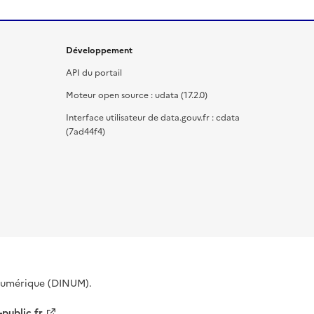
Développement
API du portail
Moteur open source : udata (17.2.0)
Interface utilisateur de data.gouv.fr : cdata
(7ad44f4)
 Numérique (DINUM).
-public.fr