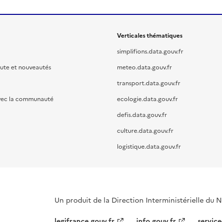
Verticales thématiques
simplifions.data.gouv.fr
oute et nouveautés
meteo.data.gouv.fr
transport.data.gouv.fr
vec la communauté
ecologie.data.gouv.fr
defis.data.gouv.fr
culture.data.gouv.fr
logistique.data.gouv.fr
Un produit de la Direction Interministérielle du
legifrance.gouv.fr
info.gouv.fr
service