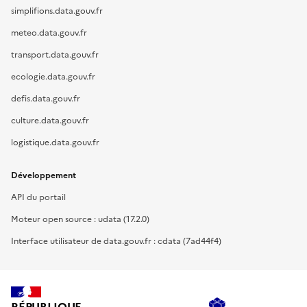
simplifions.data.gouv.fr
meteo.data.gouv.fr
transport.data.gouv.fr
ecologie.data.gouv.fr
defis.data.gouv.fr
culture.data.gouv.fr
logistique.data.gouv.fr
Développement
API du portail
Moteur open source : udata (17.2.0)
Interface utilisateur de data.gouv.fr : cdata (7ad44f4)