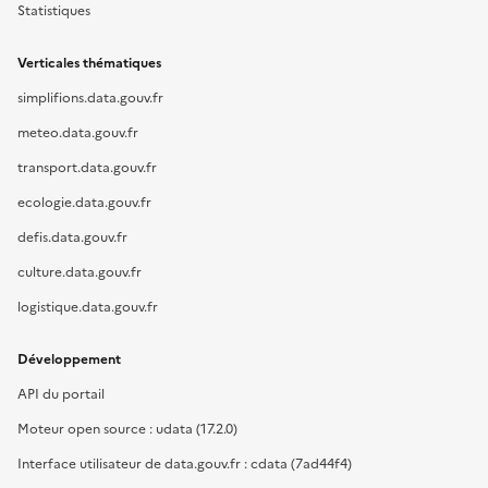
Statistiques
Verticales thématiques
simplifions.data.gouv.fr
meteo.data.gouv.fr
transport.data.gouv.fr
ecologie.data.gouv.fr
defis.data.gouv.fr
culture.data.gouv.fr
logistique.data.gouv.fr
Développement
API du portail
Moteur open source : udata (17.2.0)
Interface utilisateur de data.gouv.fr : cdata (7ad44f4)