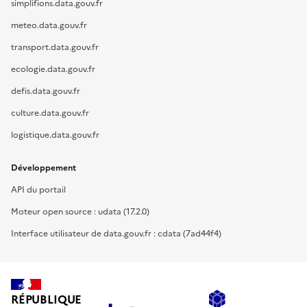
simplifions.data.gouv.fr
meteo.data.gouv.fr
transport.data.gouv.fr
ecologie.data.gouv.fr
defis.data.gouv.fr
culture.data.gouv.fr
logistique.data.gouv.fr
Développement
API du portail
Moteur open source : udata (17.2.0)
Interface utilisateur de data.gouv.fr : cdata (7ad44f4)
RÉPUBLIQUE