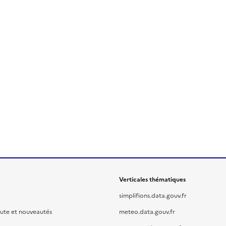
Verticales thématiques
simplifions.data.gouv.fr
oute et nouveautés
meteo.data.gouv.fr