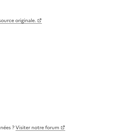
 source originale.
nnées
?
Visiter notre forum