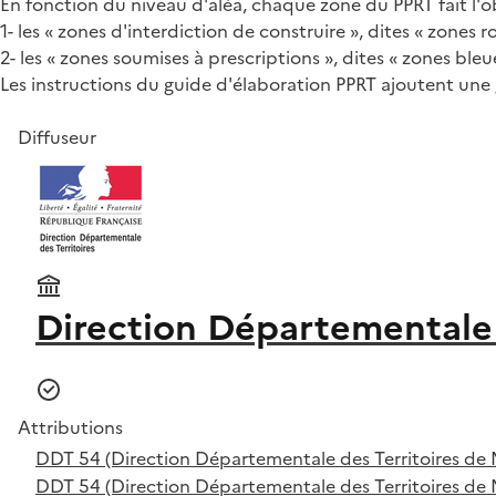
En fonction du niveau d'aléa, chaque zone du PPRT fait l'
1- les « zones d'interdiction de construire », dites « zones r
2- les « zones soumises à prescriptions », dites « zones ble
Les instructions du guide d'élaboration PPRT ajoutent une g
Diffuseur
Direction Départementale 
Attributions
DDT 54 (Direction Départementale des Territoires de 
DDT 54 (Direction Départementale des Territoires de 