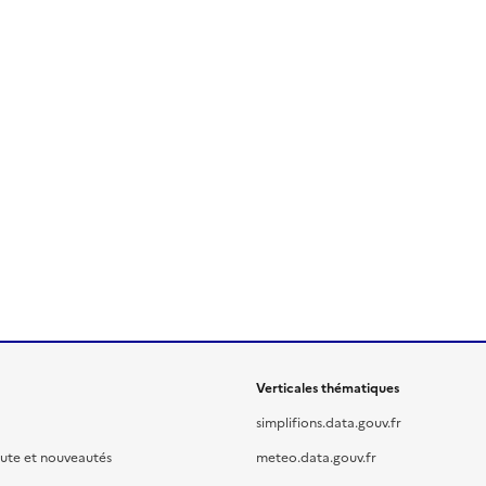
Verticales thématiques
simplifions.data.gouv.fr
oute et nouveautés
meteo.data.gouv.fr