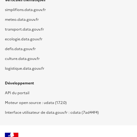
Verticales thématiques
simplifions.data.gouv.fr
meteo.data.gouv.fr
transport.data.gouv.fr
ecologie.data.gouv.fr
defis.data.gouv.fr
culture.data.gouv.fr
logistique.data.gouv.fr
Développement
API du portail
Moteur open source : udata (17.2.0)
Interface utilisateur de data.gouv.fr : cdata (7ad44f4)