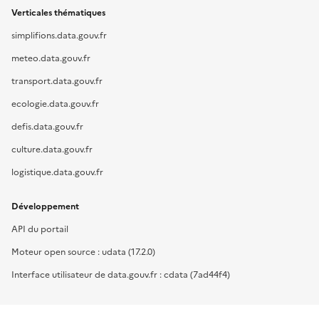
Verticales thématiques
simplifions.data.gouv.fr
meteo.data.gouv.fr
transport.data.gouv.fr
ecologie.data.gouv.fr
defis.data.gouv.fr
culture.data.gouv.fr
logistique.data.gouv.fr
Développement
API du portail
Moteur open source : udata (17.2.0)
Interface utilisateur de data.gouv.fr : cdata (7ad44f4)