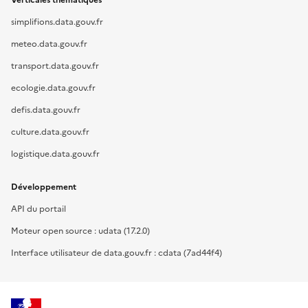
Verticales thématiques
simplifions.data.gouv.fr
meteo.data.gouv.fr
transport.data.gouv.fr
ecologie.data.gouv.fr
defis.data.gouv.fr
culture.data.gouv.fr
logistique.data.gouv.fr
Développement
API du portail
Moteur open source : udata (17.2.0)
Interface utilisateur de data.gouv.fr : cdata (7ad44f4)