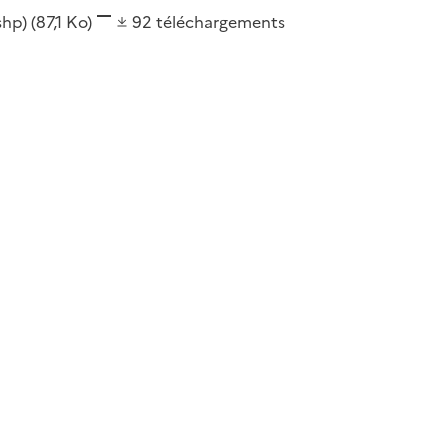
(shp)
(87,1 Ko)
92
téléchargements