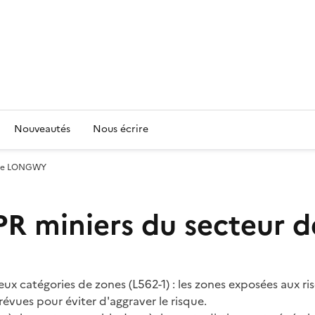
Nouveautés
Nous écrire
r de LONGWY
PPR miniers du secteu
eux catégories de zones (L562-1) : les zones exposées aux r
évues pour éviter d'aggraver le risque.