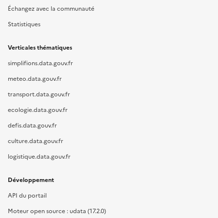
Échangez avec la communauté
Statistiques
Verticales thématiques
simplifions.data.gouv.fr
meteo.data.gouv.fr
transport.data.gouv.fr
ecologie.data.gouv.fr
defis.data.gouv.fr
culture.data.gouv.fr
logistique.data.gouv.fr
Développement
API du portail
Moteur open source : udata (17.2.0)