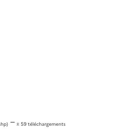
(shp)
59
téléchargements