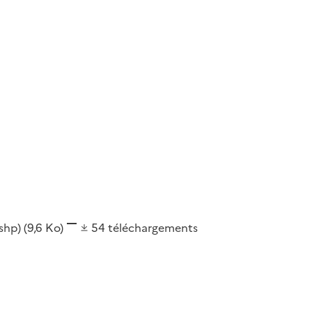
(shp)
(9,6 Ko)
54
téléchargements