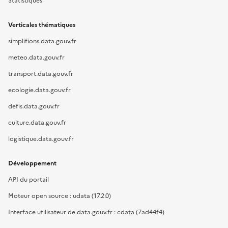
Statistiques
Verticales thématiques
simplifions.data.gouv.fr
meteo.data.gouv.fr
transport.data.gouv.fr
ecologie.data.gouv.fr
defis.data.gouv.fr
culture.data.gouv.fr
logistique.data.gouv.fr
Développement
API du portail
Moteur open source : udata (17.2.0)
Interface utilisateur de data.gouv.fr : cdata (7ad44f4)