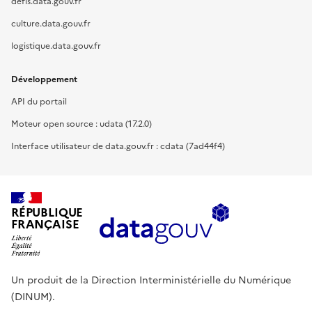
defis.data.gouv.fr
culture.data.gouv.fr
logistique.data.gouv.fr
Développement
API du portail
Moteur open source : udata (17.2.0)
Interface utilisateur de data.gouv.fr : cdata (7ad44f4)
RÉPUBLIQUE
FRANÇAISE
Un produit de la Direction Interministérielle du Numérique
(DINUM).