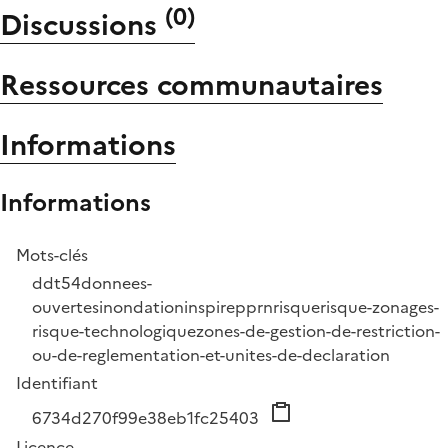
(
0
)
Discussions
Ressources communautaires
Informations
Informations
Mots-clés
ddt54
donnees-
ouvertes
inondation
inspire
pprn
risque
risque-zonages-
risque-technologique
zones-de-gestion-de-restriction-
ou-de-reglementation-et-unites-de-declaration
Identifiant
6734d270f99e38eb1fc25403
Licence