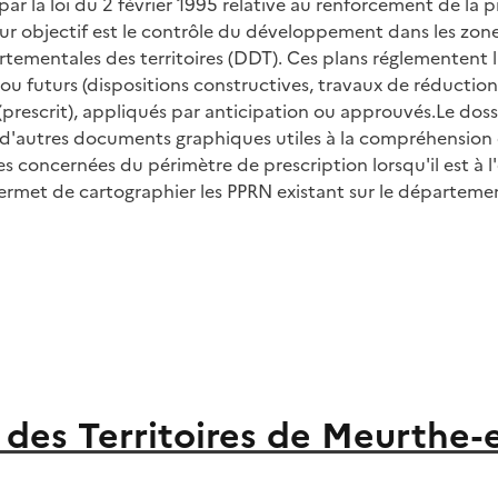
par la loi du 2 février 1995 relative au renforcement de la 
Leur objectif est le contrôle du développement dans les zo
artementales des territoires (DDT). Ces plans réglementent 
ou futurs (dispositions constructives, travaux de réduction 
n (prescrit), appliqués par anticipation ou approuvés.Le do
 d'autres documents graphiques utiles à la compréhension d
oncernées du périmètre de prescription lorsqu'il est à l'é
permet de cartographier les PPRN existant sur le départeme
des Territoires de Meurthe-