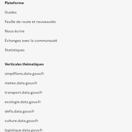
Plateforme
Guides
Feuille de route et nouveautés
Nous écrire
Échangez avec la communauté
Statistiques
Verticales thématiques
simplifions.data.gouv.fr
meteo.data.gouv.fr
transport.data.gouv.fr
ecologie.data.gouv.fr
defis.data.gouv.fr
culture.data.gouv.fr
logistique.data.gouv.fr