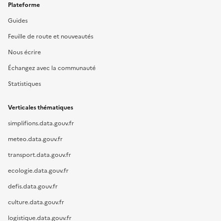
Plateforme
Guides
Feuille de route et nouveautés
Nous écrire
Échangez avec la communauté
Statistiques
Verticales thématiques
simplifions.data.gouv.fr
meteo.data.gouv.fr
transport.data.gouv.fr
ecologie.data.gouv.fr
defis.data.gouv.fr
culture.data.gouv.fr
logistique.data.gouv.fr