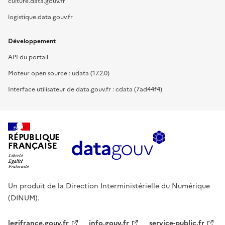
culture.data.gouv.fr
logistique.data.gouv.fr
Développement
API du portail
Moteur open source : udata (17.2.0)
Interface utilisateur de data.gouv.fr : cdata (7ad44f4)
RÉPUBLIQUE
FRANÇAISE
Un produit de la Direction Interministérielle du Numérique
(DINUM).
legifrance.gouv.fr
info.gouv.fr
service-public.fr