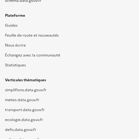
schema.data.gouv.fr
Plateforme
Guides
Feuille de route et nouveautés
Nous écrire
Échangez avec la communauté
Statistiques
Verticales thématiques
simplifions.data.gouv.fr
meteo.data.gouv.fr
transport.data.gouv.fr
ecologie.data.gouv.fr
defis.data.gouv.fr