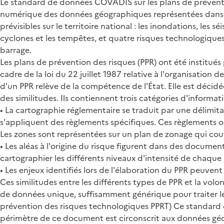
Le standard de données COVADIS sur les plans de préventi
numérique des données géographiques représentées dans les
prévisibles sur le territoire national : les inondations, les 
cyclones et les tempêtes, et quatre risques technologiques :
barrage.
Les plans de prévention des risques (PPR) ont été institués 
cadre de la loi du 22 juillet 1987 relative à l'organisation d
d'un PPR relève de la compétence de l'État. Elle est décidé
des similitudes. Ils contiennent trois catégories d'informati
• La cartographie réglementaire se traduit par une délimita
s'appliquent des règlements spécifiques. Ces règlements on
Les zones sont représentées sur un plan de zonage qui cou
• Les aléas à l'origine du risque figurent dans des docume
cartographier les différents niveaux d'intensité de chaque
• Les enjeux identifiés lors de l'élaboration du PPR peuv
Ces similitudes entre les différents types de PPR et la v
de données unique, suffisamment générique pour traiter le
prévention des risques technologiques PPRT) Ce standard 
périmètre de ce document est circonscrit aux données géog