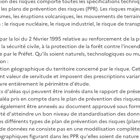
on des risques comporte toutes les spécifications techniq
 plans de prévention des risques (PPR). Les risques majeur
séismes, les éruptions volcaniques, les mouvements de terrain, 
 le risque nucléaire, le risque industriel, le risque de tra
par la loi du 2 février 1995 relative au renforcement de la p
e la sécurité civile, à la protection de la forêt contre l'ince
e par le Préfet. Qu'ils soient naturels, technologiques ou m
on :
tion géographique du territoire concerné par le risque. Cet
t valeur de servitude et imposent des prescriptions varian
vre entièrement le périmètre d'étude.
nts d'aléas qui peuvent être insérés dans le rapport de pr
 aléa pris en compte dans le plan de prévention des risques
ent également être annexés au document approuvé sous form
olonté d'atteindre un bon niveau de standardisation des d
s différents types de plan de prévention des risques (plan
de données ne consiste pas en une modélisation complète d
raphiques figurant dans les PPR qu'elles soient de nature