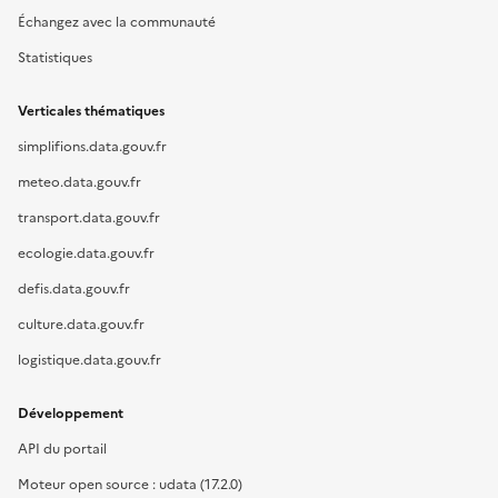
Échangez avec la communauté
Statistiques
Verticales thématiques
simplifions.data.gouv.fr
meteo.data.gouv.fr
transport.data.gouv.fr
ecologie.data.gouv.fr
defis.data.gouv.fr
culture.data.gouv.fr
logistique.data.gouv.fr
Développement
API du portail
Moteur open source : udata (17.2.0)