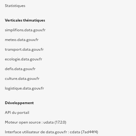
Statistiques
Verticales thématiques
simplifions.data.gouv.fr
meteo.data.gouv.fr
transport.data.gouv.fr
ecologie.data.gouv.fr
defis.data.gouv.fr
culture.data.gouv.fr
logistique.data.gouv.fr
Développement
API du portail
Moteur open source : udata (17.2.0)
Interface utilisateur de data.gouv.fr : cdata (7ad44f4)