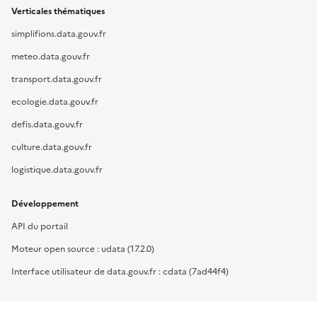
Verticales thématiques
simplifions.data.gouv.fr
meteo.data.gouv.fr
transport.data.gouv.fr
ecologie.data.gouv.fr
defis.data.gouv.fr
culture.data.gouv.fr
logistique.data.gouv.fr
Développement
API du portail
Moteur open source : udata (17.2.0)
Interface utilisateur de data.gouv.fr : cdata (7ad44f4)