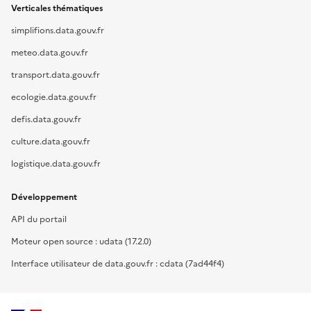
Verticales thématiques
simplifions.data.gouv.fr
meteo.data.gouv.fr
transport.data.gouv.fr
ecologie.data.gouv.fr
defis.data.gouv.fr
culture.data.gouv.fr
logistique.data.gouv.fr
Développement
API du portail
Moteur open source : udata (17.2.0)
Interface utilisateur de data.gouv.fr : cdata (7ad44f4)