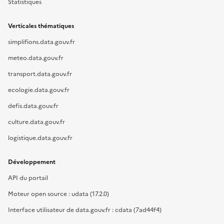
Statistiques
Verticales thématiques
simplifions.data.gouv.fr
meteo.data.gouv.fr
transport.data.gouv.fr
ecologie.data.gouv.fr
defis.data.gouv.fr
culture.data.gouv.fr
logistique.data.gouv.fr
Développement
API du portail
Moteur open source : udata (17.2.0)
Interface utilisateur de data.gouv.fr : cdata (7ad44f4)