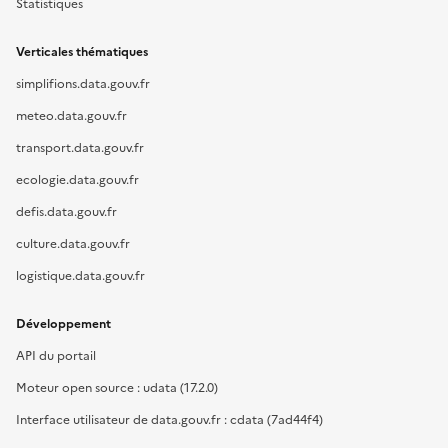
Statistiques
Verticales thématiques
simplifions.data.gouv.fr
meteo.data.gouv.fr
transport.data.gouv.fr
ecologie.data.gouv.fr
defis.data.gouv.fr
culture.data.gouv.fr
logistique.data.gouv.fr
Développement
API du portail
Moteur open source : udata (17.2.0)
Interface utilisateur de data.gouv.fr : cdata (7ad44f4)