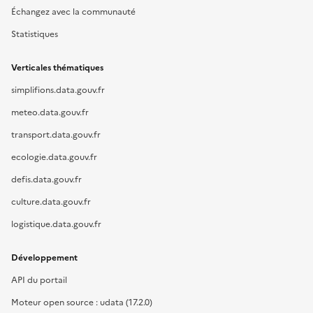
Échangez avec la communauté
Statistiques
Verticales thématiques
simplifions.data.gouv.fr
meteo.data.gouv.fr
transport.data.gouv.fr
ecologie.data.gouv.fr
defis.data.gouv.fr
culture.data.gouv.fr
logistique.data.gouv.fr
Développement
API du portail
Moteur open source : udata (17.2.0)