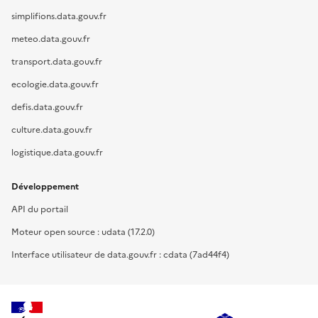
simplifions.data.gouv.fr
meteo.data.gouv.fr
transport.data.gouv.fr
ecologie.data.gouv.fr
defis.data.gouv.fr
culture.data.gouv.fr
logistique.data.gouv.fr
Développement
API du portail
Moteur open source : udata (17.2.0)
Interface utilisateur de data.gouv.fr : cdata (7ad44f4)