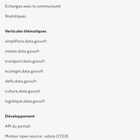
Échangez avec la communauté
Statistiques
Verticales thématiques
simplifions.data.gouv.fr
meteo.data.gouv.fr
transport.data.gouv.fr
ecologie.data.gouv.fr
defis.data.gouv.fr
culture.data.gouv.fr
logistique.data.gouv.fr
Développement
API du portail
Moteur open source : udata (17.2.0)