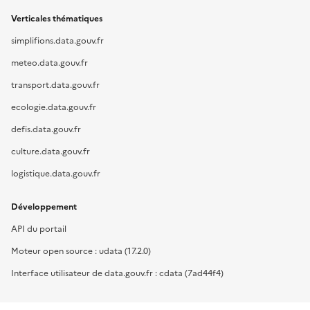
Verticales thématiques
simplifions.data.gouv.fr
meteo.data.gouv.fr
transport.data.gouv.fr
ecologie.data.gouv.fr
defis.data.gouv.fr
culture.data.gouv.fr
logistique.data.gouv.fr
Développement
API du portail
Moteur open source : udata (17.2.0)
Interface utilisateur de data.gouv.fr : cdata (7ad44f4)